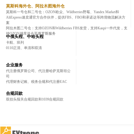
莫斯科海外仓、阿拉木图海外仓
莫斯科一号仓和二号仓：OZON欧众、Wildberries野莓、Yandex Market和
AliExpress速卖通官方合作伙伴，提供FBS、FBO和承诺达等跨境物流解决方
案
阿拉木图二号仓：支持OZON和Wildberries FBS发货，支持Kaspi一件代发，支
持OZON越库送仓至俄罗斯服务
中俄头程、中哈头程
卡航、班列
0110正清、单清和双清
企业服务
代注册俄罗斯公司、代注册哈萨克斯坦公
司
代理财务记账、税务合规和代注册EAC
合规回款
双抬头报关合规回款和1039合规回款
登录
登录