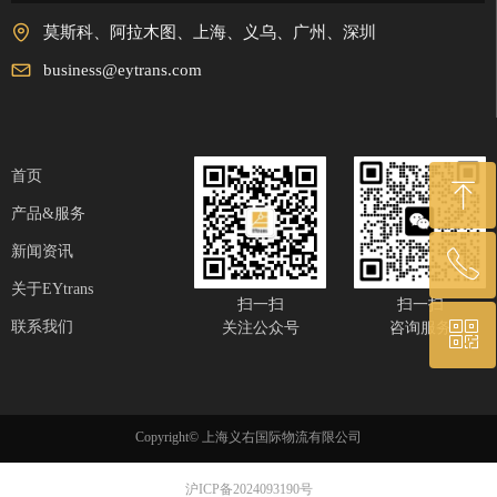
莫斯科、阿拉木图、上海、义乌、广州、深圳
business@eytrans.com
首页
ꁸ
产品&服务
新闻资讯
ꂅ
回到顶部
关于EYtrans
扫一扫
扫一扫
联系我们
ꀥ
关注公众号
咨询服务
15800863594
业务咨询
Copyright©
上海义右国际物流有限公司
沪ICP备2024093190号